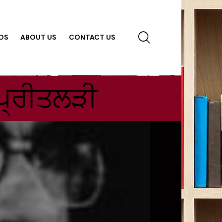
OS
ABOUT US
CONTACT US
 ਪ੍ਰੀਤਲੜੀ