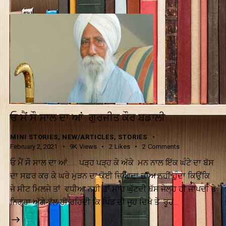
ਓ ਮੈਂ ਸੌ ਸਾਲ ਦਾ ਆਂ- ਗੁਰਜੀਤ ਕੌਰ ਬਡਾਲੀ
MINI STORIES
,
NEW/ARTICLES
,
STORIES
February 2, 2021
9K
Views
2
Likes
2
Comments
ਓ ਮੈਂ ਸੌ ਸਾਲ ਦਾ ਆਂ..... ਪੜ੍ਹ ਪੜ੍ਹ ਕੇ ਅੱਕੇ ਮਨ ਨਾਲ ਇੱਕ ਘੰਟੇ ਦਾ ਬੱਸ
ਦਾ ਸਫ਼ਰ ਕਰ ਕੇ ਘਰੇ ਮੁੜਨ ਦਾ ਕੋਈ ਜ਼ਿਆਦਾ ਚਾਅ ਨਹੀਂ ਹੁੰਦਾ ਕਿਉਂਕਿ
ਜੇ ਸੀਟ ਮਿਲਜੇ ਤਾਂ ਵਧੀਆ ਨਹੀ ਤਾਂ ਸਾਹ ਘੁੱਟਦੀ ਬੱਸ ਜੇਲ੍ਹ ਹੀ ਜਾਪਦੀ ਤੇ
ਨਿਗ੍ਹਾ ਅੱਗੇ ਵੱਲ ਹੀ ਰਹਿੰਦੀ ਕਿ ਪਿੰਡ ਦੀ ਜੂਹ ਦਿਖੇ ਤੇ ਰੂਹ…