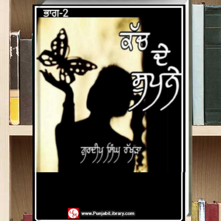
based on
customer
ratings