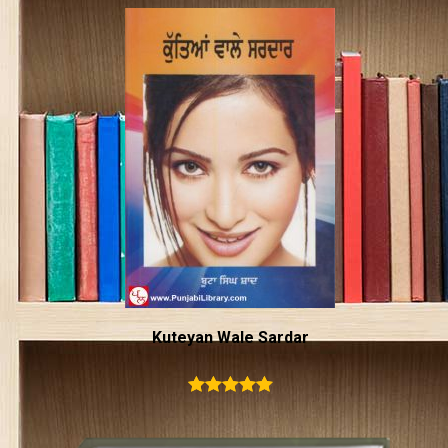
out of 5
based on
customer
ratings
Kuteyan Wale Sardar
Rated
4
5.00
out of 5