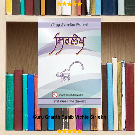
Rated
4
5.00
out of 5
based on
customer
ratings
Guru Granth Sahib Vichle Sirlekh