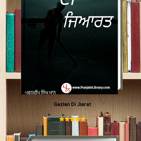
Gazlan Di Jiarat
Rated
5
5.00
out of 5