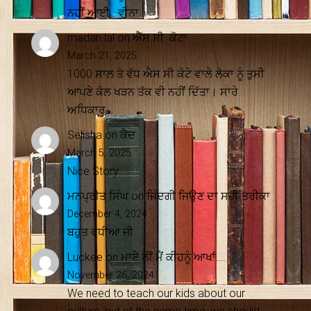
ਨਹੀਂ ਆਈ . ਵੀਨਾ…
madan lal
on
ਐੱਸ.ਸੀ. ਕੋਟਾ
March 21, 2025
1000 ਸਾਲ ਤੋ ਵੱਧ ਐਸ ਸੀ ਕੋਟੇ ਵਾਲੇ ਲੋਕਾ ਨੂੰ ਤੁਸੀ
ਆਪਣੇ ਕੋਲ ਖੜਨ ਤੱਕ ਵੀ ਨਹੀਂ ਦਿੱਤਾ। ਸਾਰੇ
ਅਧਿਕਾਰ…
Selisha
on
ਕੈਦ
March 5, 2025
Nice Story
ਮਨਪ੍ਰੀਤ ਸਿੰਘ
on
ਜਿੰਦਗੀ ਜਿਉਣ ਦਾ ਸਹੀ ਤਰੀਕਾ
December 4, 2024
ਬਹੁਤ ਵਧੀਆ ਜੀ
Luckee
on
ਮਾਏ ਨੀਂ ਮੈਂ ਕੀਹਨੂੰ ਆਖਾਂ….
November 26, 2024
We need to teach our kids about our