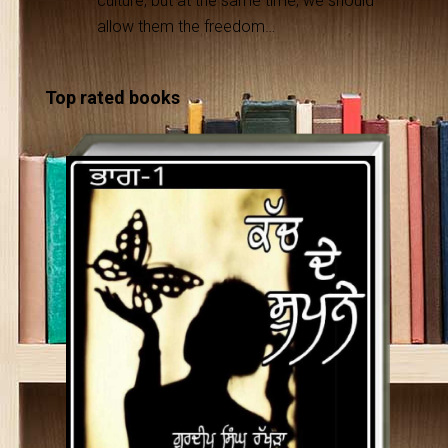
culture, but at the same time, we should
allow them the freedom…
Top rated books