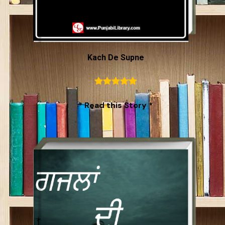
Kach De Supne
Rated
9
5.00
* Read this Story *
out of 5
based on
customer
ratings