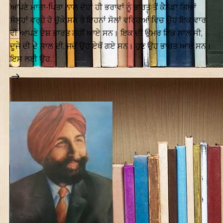
ਆਪਣੇ ਮਾਤਾ-ਪਿਤਾ ਨਾਲ ਦੋਹਾਂ ਹੀ ਭਰਾਵਾਂ ਨੂੰ ਭਾਰਤ ਤੋਂ ਕੈਨੇਡਾ ਗਿਆਂ
ਸੋਲ੍ਹਾਂ ਵਰ੍ਹੇ ਹੋ ਚੁੱਕੇ ਸਨ ਤੇ ਇਹਨਾਂ ਸੋਲਾਂ ਵਰ੍ਹਿਆਂ ਵਿਚ ਉਹ ਇਕ ਵਾਰ
ਵੀ ਆਪਣੇ ਦੇਸ਼ ਭਾਰਤ ਨਹੀਂ ਆਏ ਸਨ। ਇਕ ਦੀ ਉਮਰ ਇਕ ਸਾਲ ਸੀ,
ਦੂਜੇ ਦੀ ਦੋ ਸਾਲ ਦੀ, ਜਦੋਂ ਉਹ ਏਥੋਂ ਗਏ ਸਨ। ਹੁਣ ਉਹ ਭਾਰਤ ਆਏ ਸਨ।
ਇਸ ਲਈ ਉਹ…