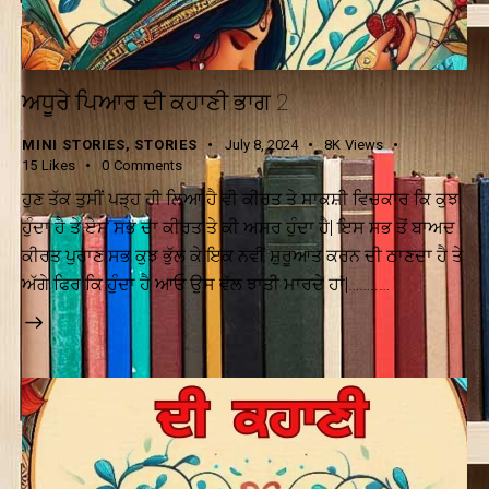
ਅਧੂਰੇ ਪਿਆਰ ਦੀ ਕਹਾਣੀ ਭਾਗ 2
MINI STORIES
,
STORIES
July 8, 2024
8K
Views
15
Likes
0
Comments
ਹੁਣ ਤੱਕ ਤੁਸੀਂ ਪੜ੍ਹ ਹੀ ਲਿਆ ਹੈ ਵੀ ਕੀਰਤ ਤੇ ਸਾਕਸ਼ੀ ਵਿਚਕਾਰ ਕਿ ਕੁਝ
ਹੁੰਦਾ ਹੈ ਤੇ ਏਸ ਸਭ ਦਾ ਕੀਰਤ ਤੇ ਕੀ ਅਸਰ ਹੁੰਦਾ ਹੈ| ਇਸ ਸਭ ਤੋਂ ਬਾਅਦ
ਕੀਰਤ ਪੁਰਾਣ ਸਭ ਕੁਝ ਭੁੱਲ ਕੇ ਇਕ ਨਵੀਂ ਸ਼ੁਰੂਆਤ ਕਰਨ ਦੀ ਠਾਣਦਾ ਹੈ ਤੇ
ਅੱਗੇ ਫਿਰ ਕਿ ਹੁੰਦਾ ਹੈ ਆਓ ਉਸ ਵੱਲ ਝਾਤੀ ਮਾਰਦੇ ਹਾਂ|……..…