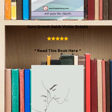
Guru Granth Sahib Vichle Sirlekh
Rated
3
5.00
* Read This Book Here *
out of 5
based on
customer
ratings