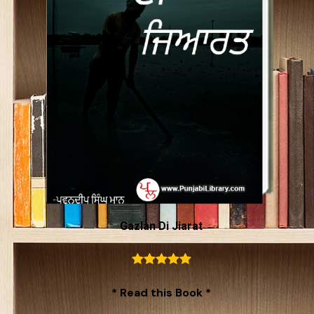
Gazlan Di Jiarat
Rated
5
5.00
* Read this Book *
out of 5
based on