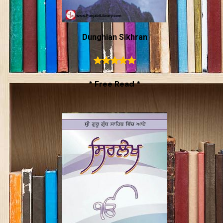
Dunghian Sikhran
Rated
4
5.00
* Free Read *
out of 5
based on
customer
ratings