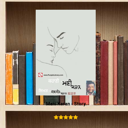
Rated
3
5.00
out of 5
based on
customer
ratings
Mani Karan - Story
Rated
3
5.00