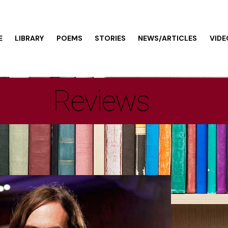
E
LIBRARY
POEMS
STORIES
NEWS/ARTICLES
VIDE
Reviews